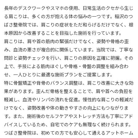
長年のデスクワークやスマホの使用、日常生活のクセから生じ
る肩こりは、多くの方が抱える体の悩みの一つです。稲沢のつ
ばさ整骨院では、肩こりの症状をただ和らげるだけでなく、根
本原因から改善することを目指した施術を行っています。
肩こりは、肩や首の筋肉の緊張だけでなく、姿勢や骨格の歪
み、血流の悪さが複合的に関係しています。当院では、丁寧な
問診と姿勢チェックを行い、肩こりの原因を正確に把握。その
上で、手技による筋肉ほぐしや骨格・骨盤の調整を組み合わ
せ、一人ひとりに最適な施術プランをご提案します。
特に骨盤矯正や背骨のバランス調整は、肩こり改善に大きな効
果があります。歪んだ骨格を整えることで、肩や首への負担を
軽減し、血流やリンパの流れを促進。慢性的な肩こりの軽減だ
けでなく、姿勢改善や体の動きやすさの向上にもつながりま
す。また、施術後のセルフケアやストレッチ方法も丁寧にアド
バイスしているため、自宅でのケアも無理なく続けられます。
つばさ整骨院は、初めての方でも安心して通えるアットホーム